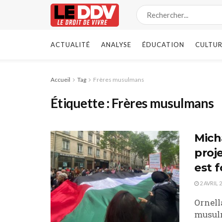
ACTUALITÉ
ANALYSE
ÉDUCATION
CULTUR
Accueil
Tag
Frères musulmans
Étiquette :
Frères musulmans
Micha
proj
est 
2 AVRIL 
Ornell
musulm