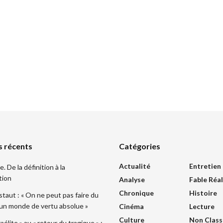
s récents
Catégories
Actualité
Entretien
 De la définition à la
tion
Analyse
Fable Réal
Chronique
Histoire
taut : « On ne peut pas faire du
 un monde de vertu absolue »
Cinéma
Lecture
Culture
Non Class
sraélite » au « retour du tragique » :