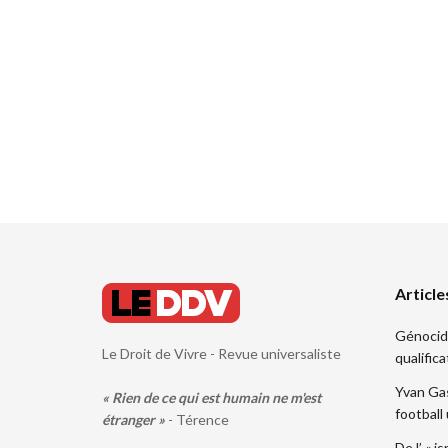
Article
Génocide.
Le Droit de Vivre - Revue universaliste
qualifica
Yvan Gas
« Rien de ce qui est humain ne m'est
football
étranger »
- Térence
De l’ « i