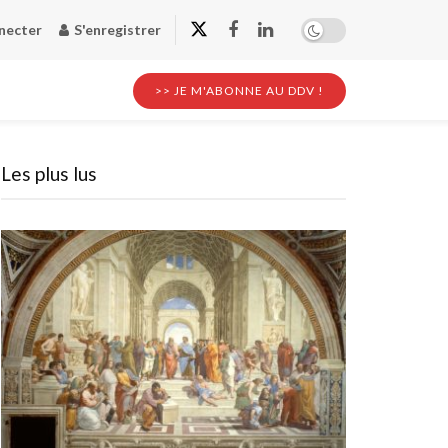
necter
S'enregistrer
>> JE M'ABONNE AU DDV !
Les plus lus