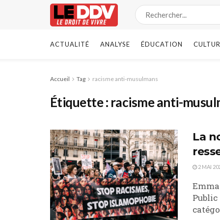
ACTUALITÉ
ANALYSE
ÉDUCATION
CULTUR
Accueil
Tag
racisme anti-musulmans
Étiquette :
racisme anti-musu
La n
ress
2 MAI 20
Emmanu
Public
catégor