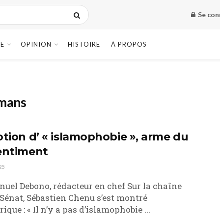
Se con
E
OPINION
HISTOIRE
À PROPOS
lmans
otion d’ « islamophobie », arme du
entiment
25
el Debono, rédacteur en chef Sur la chaîne
 Sénat, Sébastien Chenu s’est montré
ique : « Il n’y a pas d’islamophobie ...