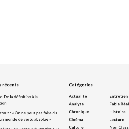
s récents
Catégories
Actualité
Entretien
 De la définition à la
tion
Analyse
Fable Réal
Chronique
Histoire
taut : « On ne peut pas faire du
 un monde de vertu absolue »
Cinéma
Lecture
Culture
Non Class
sraélite » au « retour du tragique » :