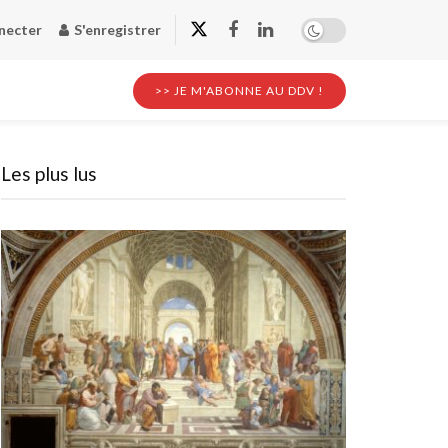
necter
S'enregistrer
>> JE M'ABONNE AU DDV !
Les plus lus