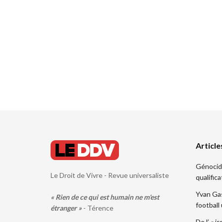
Article
Génocide.
Le Droit de Vivre - Revue universaliste
qualifica
Yvan Gas
« Rien de ce qui est humain ne m'est
football
étranger »
- Térence
De l’ « i