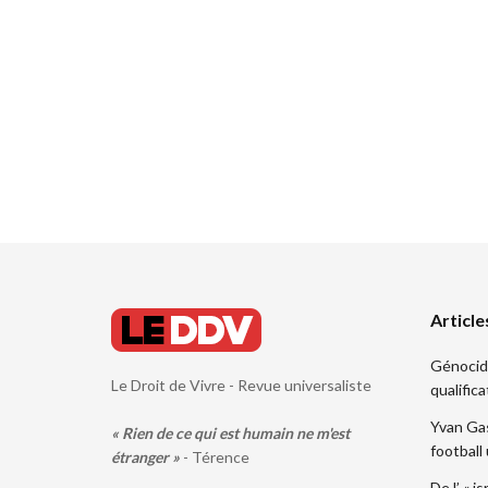
Article
Génocide.
Le Droit de Vivre - Revue universaliste
qualifica
Yvan Gas
« Rien de ce qui est humain ne m'est
football
étranger »
- Térence
De l’ « i