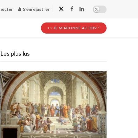
necter
S'enregistrer
>> JE M'ABONNE AU DDV !
Les plus lus