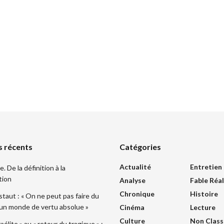
s récents
Catégories
Actualité
Entretien
 De la définition à la
tion
Analyse
Fable Réal
Chronique
Histoire
taut : « On ne peut pas faire du
 un monde de vertu absolue »
Cinéma
Lecture
Culture
Non Class
sraélite » au « retour du tragique » :