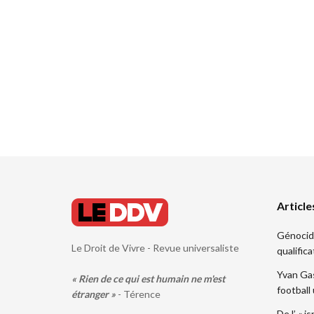
Article
Génocide.
Le Droit de Vivre - Revue universaliste
qualifica
Yvan Gas
« Rien de ce qui est humain ne m'est
football
étranger »
- Térence
De l’ « i