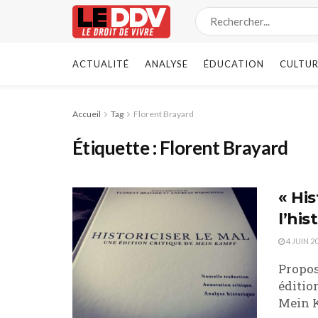
ACTUALITÉ
ANALYSE
ÉDUCATION
CULTUR
Accueil
Tag
Florent Brayard
Étiquette :
Florent Brayard
« His
l’his
4 JUIN 2
Propos
éditio
Mein K