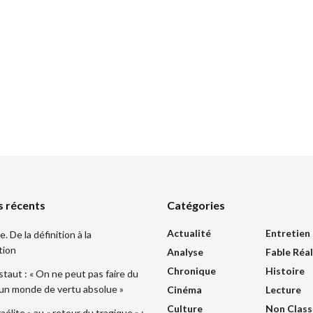
s récents
Catégories
Actualité
Entretien
 De la définition à la
tion
Analyse
Fable Réal
Chronique
Histoire
taut : « On ne peut pas faire du
 un monde de vertu absolue »
Cinéma
Lecture
Culture
Non Class
sraélite » au « retour du tragique » :