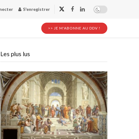
necter
S'enregistrer
>> JE M'ABONNE AU DDV !
Les plus lus