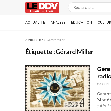
ACTUALITÉ
ANALYSE
ÉDUCATION
CULTUR
Accueil
Tag
Gérard Miller
Étiquette :
Gérard Miller
Géra
radic
19 SEPT
Gaston
Monde 
juifs f