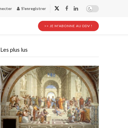
necter
S'enregistrer
>> JE M'ABONNE AU DDV !
Les plus lus