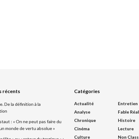
s récents
Catégories
Actualité
Entretien
 De la définition à la
tion
Analyse
Fable Réal
Chronique
Histoire
taut : « On ne peut pas faire du
 un monde de vertu absolue »
Cinéma
Lecture
Culture
Non Class
sraélite » au « retour du tragique » :