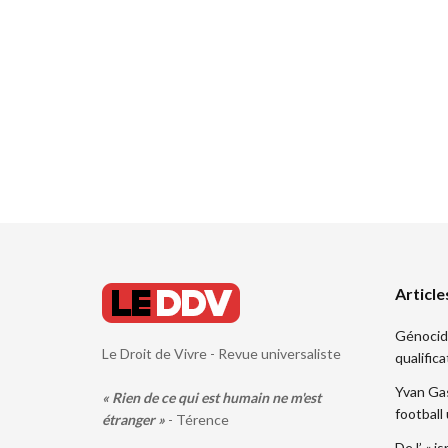
Article
Génocide.
Le Droit de Vivre - Revue universaliste
qualifica
Yvan Gas
« Rien de ce qui est humain ne m'est
football
étranger »
- Térence
De l’ « i