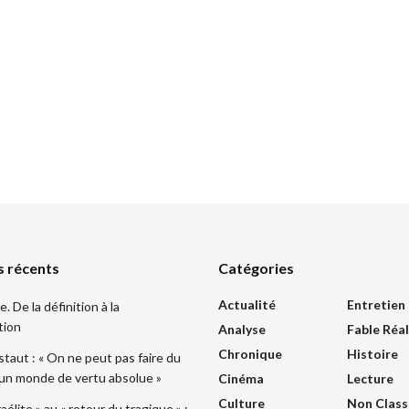
s récents
Catégories
Actualité
Entretien
 De la définition à la
tion
Analyse
Fable Réal
Chronique
Histoire
taut : « On ne peut pas faire du
 un monde de vertu absolue »
Cinéma
Lecture
Culture
Non Class
sraélite » au « retour du tragique » :