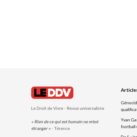
Article
Génocide.
Le Droit de Vivre - Revue universaliste
qualifica
Yvan Gas
« Rien de ce qui est humain ne m'est
football
étranger »
- Térence
De l’ « i