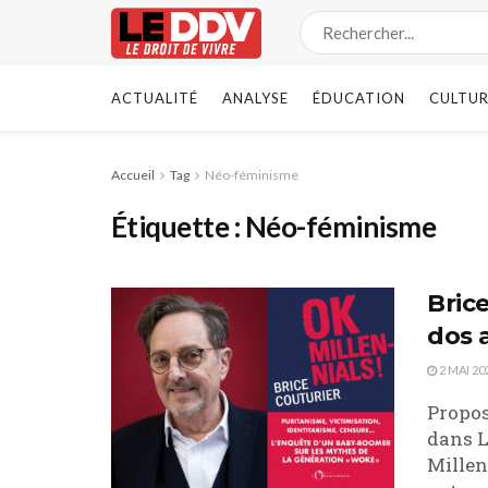
ACTUALITÉ
ANALYSE
ÉDUCATION
CULTUR
Accueil
Tag
Néo-féminisme
Étiquette :
Néo-féminisme
Bric
dos 
2 MAI 20
Propos
dans L
Millen