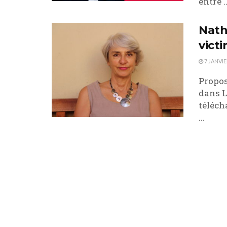
entre ..
Nath
victi
7 JANVIE
Propos
dans L
téléch
...