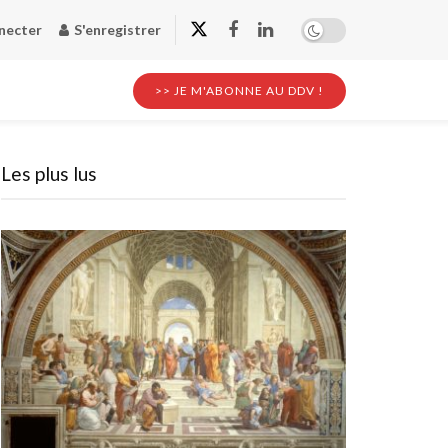
necter
S'enregistrer
>> JE M'ABONNE AU DDV !
Les plus lus