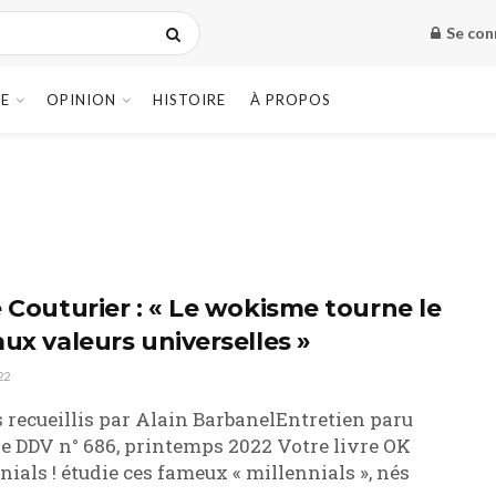
Se con
E
OPINION
HISTOIRE
À PROPOS
e Couturier : « Le wokisme tourne le
aux valeurs universelles »
22
 recueillis par Alain BarbanelEntretien paru
e DDV n° 686, printemps 2022 Votre livre OK
nials ! étudie ces fameux « millennials », nés