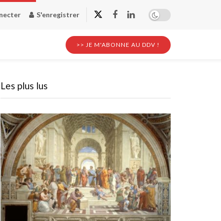
necter
S'enregistrer
>> JE M'ABONNE AU DDV !
Les plus lus