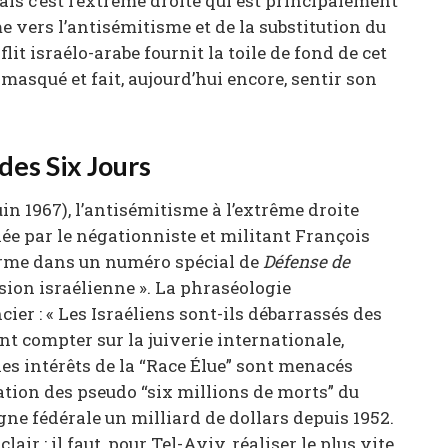
ais c’est l’extrême droite qui est principalement
e vers l’antisémitisme et de la substitution du
nflit israélo-arabe fournit la toile de fond de cet
asqué et fait, aujourd’hui encore, sentir son
des Six Jours
uin 1967), l’antisémitisme à l’extrême droite
tiée par le négationniste et militant François
rme dans un numéro spécial de
Défense de
ression israélienne ». La phraséologie
er : « Les Israéliens sont-ils débarrassés des
ent compter sur la juiverie internationale,
les intérêts de la “Race Élue” sont menacés
ation des pseudo “six millions de morts” du
ne fédérale un milliard de dollars depuis 1952.
lair : il faut, pour Tel-Aviv, réaliser le plus vite