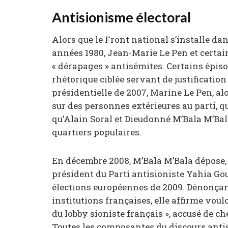
Antisionisme électoral
Alors que le Front national s’installe da
années 1980, Jean-Marie Le Pen et certain
« dérapages » antisémites. Certains épiso
rhétorique ciblée servant de justificatio
présidentielle de 2007, Marine Le Pen, al
sur des personnes extérieures au parti, qu
qu’Alain Soral et Dieudonné M’Bala M’Bala
quartiers populaires.
En décembre 2008, M’Bala M’Bala dépose, 
président du Parti antisioniste Yahia Goua
élections européennes de 2009. Dénonçant 
institutions françaises, elle affirme voul
du lobby sioniste français », accusé de c
Toutes les composantes du discours anti