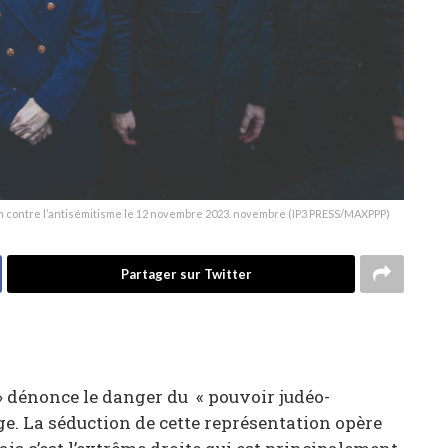
on contre l’antisémitisme le 12 novembre 2023. novembre (IP3 PRESS/MAXPPP)
Partager sur Twitter
» dénonce le danger du « pouvoir judéo-
siège. La séduction de cette représentation opère