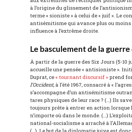
aux extrémités de l’échiquier politique m
à l’origine du glissement de l’antisionism
terme « sioniste » à celui de « juif ». Le co
antisémitisme qui avance plus ou moins m
influence à l’extrême droite.
Le basculement de la guerre 
À partir de la guerre des Six Jours (5-10 j
accueille une pensée « antisioniste ». Ini
Duprat, ce
« tournant discursif »
prend fo
l’Occident
, à l’été 1967, consacré à « l’ag
s’accompagne d’un antisémitisme outranci
tares physiques de leur race ? (…) Ils sav
toujours prête à entrer en action lorsque 
n’importe où dans le monde. (…) L’exploit
national-socialisme a arraché à l’Allemag
(…). Le but de la diplomatie juive est donc c