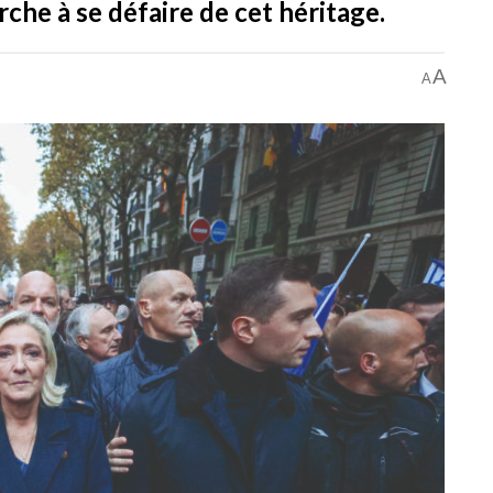
he à se défaire de cet héritage.
A
A