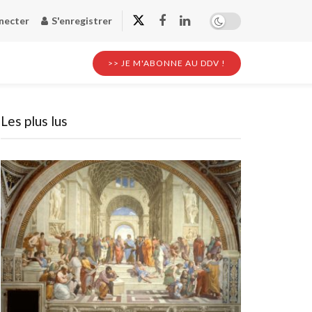
necter
S'enregistrer
>> JE M'ABONNE AU DDV !
Les plus lus