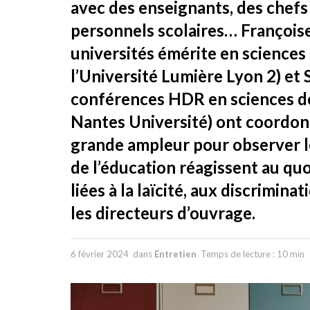
avec des enseignants, des chefs
personnels scolaires… François
universités émérite en sciences 
l’Université Lumière Lyon 2) et
conférences HDR en sciences de 
Nantes Université) ont coordon
grande ampleur pour observer l
de l’éducation réagissent au quo
liées à la laïcité, aux discrimin
les directeurs d’ouvrage.
6 février 2024
dans
Entretien
Temps de lecture : 10 min