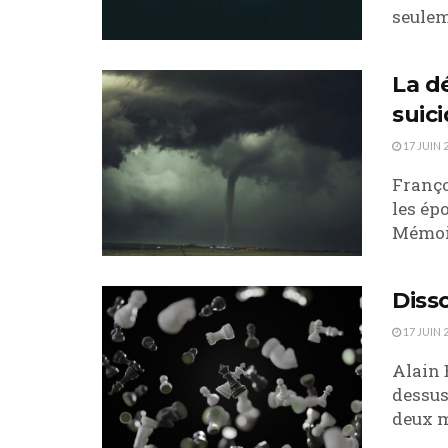
seulem
La d
suic
17 JUIN 
Franço
les ép
Mémoir
Diss
17 JUIN 
Alain 
dessus
deux m