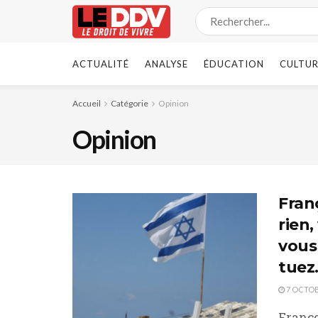
ACTUALITÉ
ANALYSE
ÉDUCATION
CULTUR
Accueil
Catégorie
Opinion
Opinion
Franç
rien,
vous 
tuez.
7 OCTOB
Franço