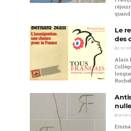
réjoui
quand 
Le r
des 
1 OCTOB
Alain 
Collèg
longue
Rocheb
Anti
null
24 JUIN 
Emmanu