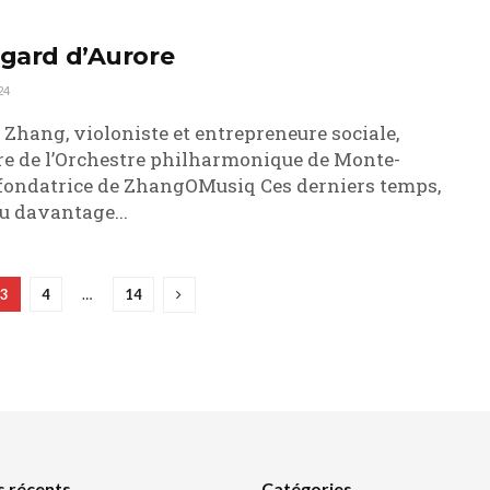
egard d’Aurore
24
Zhang, violoniste et entrepreneure sociale,
 de l’Orchestre philharmonique de Monte-
 fondatrice de ZhangOMusiq Ces derniers temps,
çu davantage...
3
4
…
14
s récents
Catégories