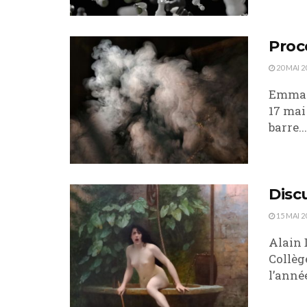
Proc
20 MAI 2
Emmanu
17 mai
barre...
Disc
15 MAI 2
Alain 
Collèg
l’année