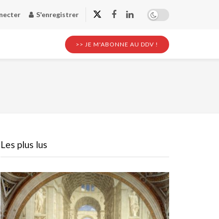
necter
S'enregistrer
>> JE M'ABONNE AU DDV !
Les plus lus