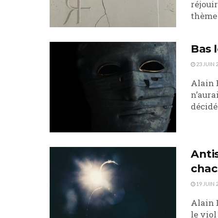
réjoui
thème 
Bas 
23 JUIN 
Alain 
n’aura
décidé
Anti
cha
19 JUIN 
Alain 
le viol