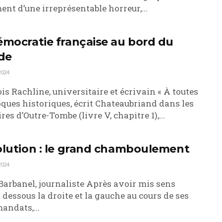
ent d’une irreprésentable horreur,...
émocratie française au bord du
ide
2024
is Rachline, universitaire et écrivain « À toutes
oques historiques, écrit Chateaubriand dans les
es d’Outre-Tombe (livre V, chapitre 1),...
olution : le grand chamboulement
2024
Barbanel, journaliste Après avoir mis sens
 dessous la droite et la gauche au cours de ses
andats,...