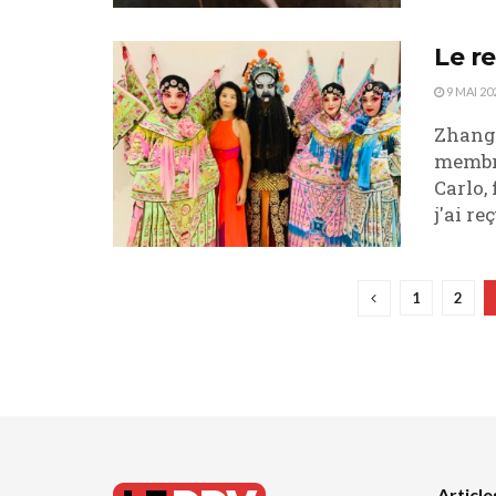
Le r
9 MAI 20
Zhang 
membre
Carlo,
j'ai re
1
2
Article