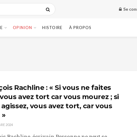
Se con
E
OPINION
HISTOIRE
À PROPOS
ois Rachline : « Si vous ne faites
 vous avez tort car vous mourez ; si
agissez, vous avez tort, car vous
 »
RE 2024
is Rachline, écrivain Personne ne peut se