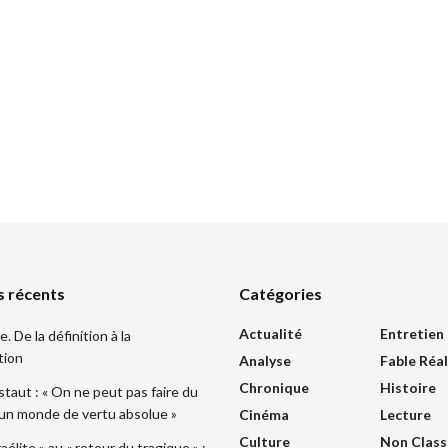
s récents
Catégories
Actualité
Entretien
 De la définition à la
tion
Analyse
Fable Réal
Chronique
Histoire
taut : « On ne peut pas faire du
 un monde de vertu absolue »
Cinéma
Lecture
Culture
Non Class
sraélite » au « retour du tragique » :