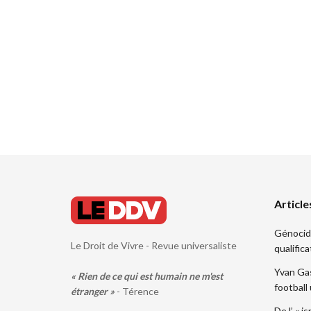
Article
Génocide.
Le Droit de Vivre - Revue universaliste
qualifica
Yvan Gas
« Rien de ce qui est humain ne m'est
football
étranger »
- Térence
De l’ « i