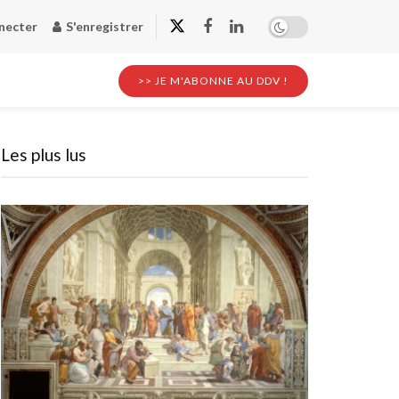
necter
S'enregistrer
>> JE M'ABONNE AU DDV !
Les plus lus