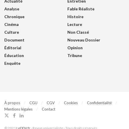
Actualité
Entretien
Analyse
Fable Réaliste
Chronique
Histoire
Cinéma
Lecture
Culture
Non Classé
Document
Nouveau Dossier
Éditorial
Opinion
Éducation
Tribune
Enquête
À propos
CGU
CGV
Cookies
Confidentialité
Mentions légales
Contact
© 2021
LeDDV.fr
- Revue universaliste - Tous droits réservés.