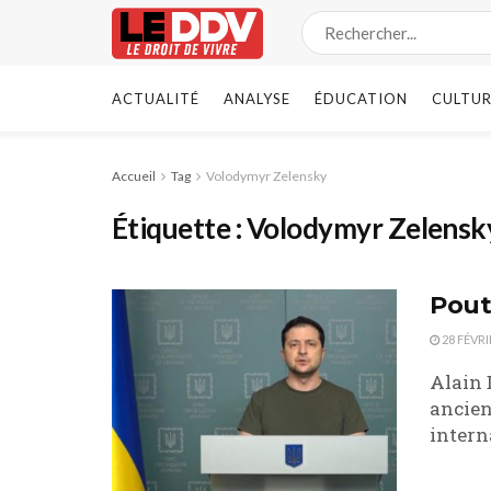
ACTUALITÉ
ANALYSE
ÉDUCATION
CULTUR
Accueil
Tag
Volodymyr Zelensky
Étiquette :
Volodymyr Zelensk
Pouti
28 FÉVRI
Alain 
ancien
intern