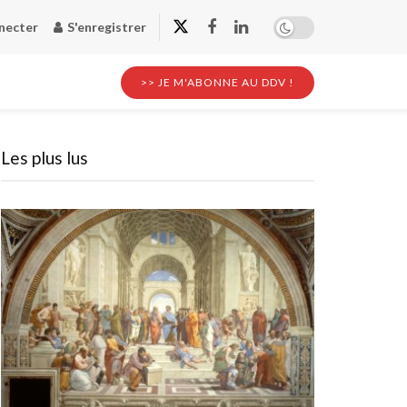
necter
S'enregistrer
>> JE M'ABONNE AU DDV !
Les plus lus