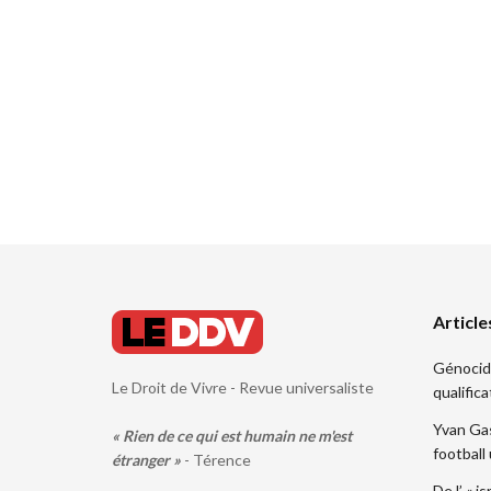
Article
Génocide.
Le Droit de Vivre - Revue universaliste
qualifica
Yvan Gas
« Rien de ce qui est humain ne m'est
football
étranger »
- Térence
De l’ « i