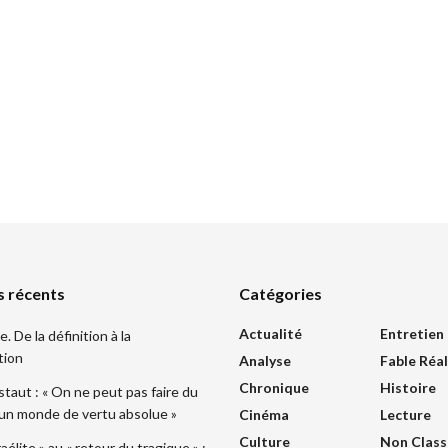
s récents
Catégories
Actualité
Entretien
 De la définition à la
tion
Analyse
Fable Réal
Chronique
Histoire
taut : « On ne peut pas faire du
 un monde de vertu absolue »
Cinéma
Lecture
Culture
Non Class
sraélite » au « retour du tragique » :