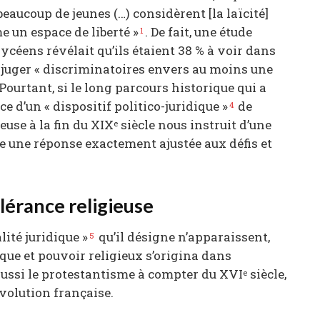
beaucoup de jeunes (…) considèrent [la laïcité]
 un espace de liberté »
. De fait, une étude
1
lycéens révélait qu’ils étaient 38 % à voir dans
 à juger « discriminatoires envers au moins une
 Pourtant, si le long parcours historique qui a
ce d’un « dispositif politico-juridique »
de
4
euse à la fin du XIX
siècle nous instruit d’une
e
itue une réponse exactement ajustée aux défis et
érance religieuse
lité juridique »
qu’il désigne n’apparaissent,
5
ique et pouvoir religieux s’origina dans
 aussi le protestantisme à compter du XVI
siècle,
e
volution française.