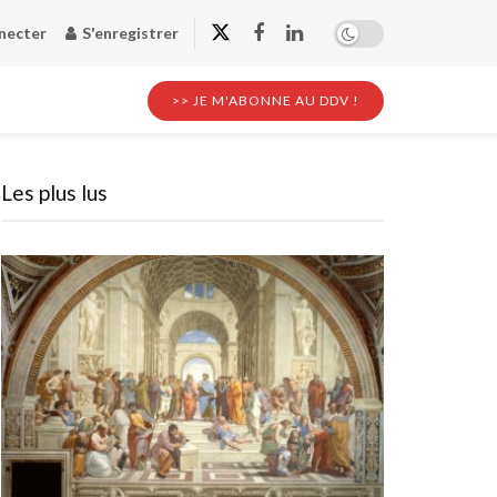
necter
S'enregistrer
>> JE M'ABONNE AU DDV !
Les plus lus