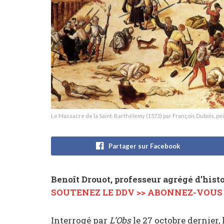
Le Massacre de la Saint-Barthélemy (1572) par François Dubois, p
Partager sur Facebook
Benoît Drouot, professeur agrégé d’hist
SOUTENEZ LE DDV >> ABONNEZ-VOUS
Interrogé par
L’Obs
le 27 octobre dernier,