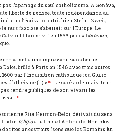
t pas l’apanage du seul catholicisme. À Genève,
ute liberté de pensée, toute indépendance, au
 indigna l’écrivain autrichien Stefan Zweig
a nuit fasciste s’abattait sur l’Europe. Le
alvin fit brûler vif en 1553 pour « hérésie »,
ique.
s’exposaient à une répression sans borne
.
9
Dolet, brûlé à Paris en 1546 avec trois autres
1600 par l’Inquisition catholique ; ou Giulio
mes d’athéisme (…) »
. Le curé ardennais Jean
10
 pas rendre publiques de son vivant les
rissait
.
11
historienne Rita Hermon-Belot, dérivait du sens
ot latin
religio
à la fin de l’Antiquité. Non plus
de rites ancestraux (sens que les Romains lui