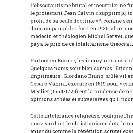
L’obscurantisme brutal et meurtrier ne fu
le protestant Jean Calvin « supprim[a] to
profit de sa seule doctrine »
, comme s’en
8
dans un pamphlet écrit en 1936, alors que l
médecin et théologien Michel Servet, que C
paya le prix de ce totalitarisme théocrat
Partout en Europe, les incroyants aussi 
Quelques noms sont bien connus : Étienne 
imprimeurs ; Giordano Bruno, brûlé vif en 
Cesare Vanini, exécuté en 1619 pour « cri
Meslier (1664-1729) eut la prudence de ne
opinions athées et subversives qu’il nour
Cette intolérance religieuse, souligne l’
nouveau dont le christianisme dota le m
entendu comme la répétition scrupuleuse 