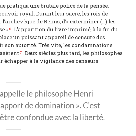
que pratiqua une brutale police de la pensée,
pouvoir royal. Durant leur sacre, les rois de
 l’archevêque de Reims, d’« exterminer (…) les
se »
. L’apparition du livre imprimé, à la fin du
6
n place un puissant appareil de censure des
lir son autorité. Très vite, les condamnations
rasèrent
. Deux siècles plus tard, les philosophes
7
r échapper à la vigilance des censeurs
appelle le philosophe Henri
rapport de domination »
.
C’est
 être confondue avec la liberté.