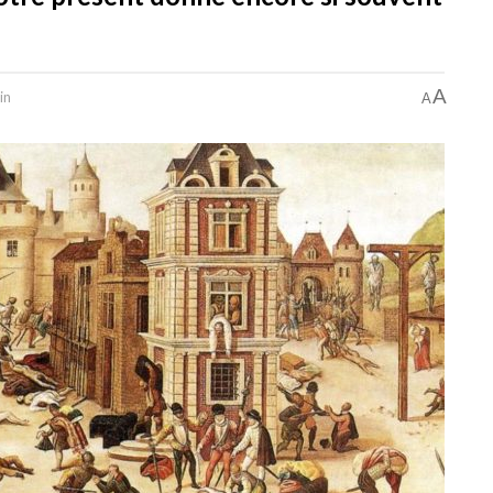
A
in
A