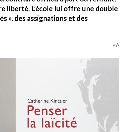
e liberté. L’école lui offre une double
ités », des assignations et des
A
n
A