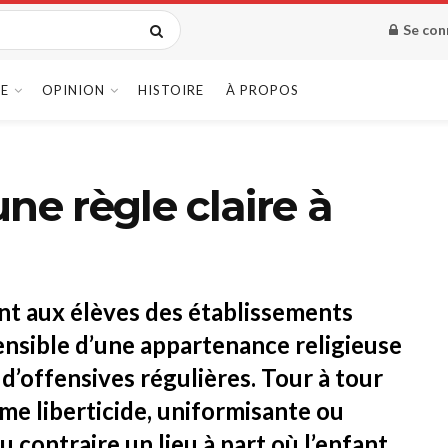
Se con
E
OPINION
HISTOIRE
À PROPOS
 une règle claire à
ant aux élèves des établissements
tensible d’une appartenance religieuse
 d’offensives régulières. Tour à tour
me liberticide, uniformisante ou
u contraire un lieu à part où l’enfant,