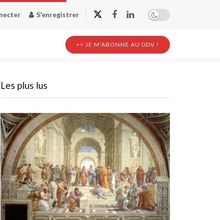
necter
S'enregistrer
>> JE M'ABONNE AU DDV !
Les plus lus