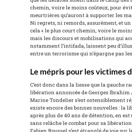
chemin, voire le moins coûteux, pour évi
meurtrières qu’auront à supporter les mas
Ni regrets, ni remords, assurément, et un
cela « le plus court chemin, voire le moi
mais les discours et mobilisations qui a
notamment l’intifada, laissent peu d’illu
entre un terrorisme qui n’épargne pas les 
Le mépris pour les victimes 
C’est donc dans la liesse que la gauche rad
libération annoncée de Georges Ibrahim A
Marine Tondelier s’est ostensiblement réjoui
existe encore des bonnes nouvelles : la l
après plus de 40 ans de détention, en est 
sans relâche le combat pour sa libération
Fabien Roussel s’est étranglé de joie sur