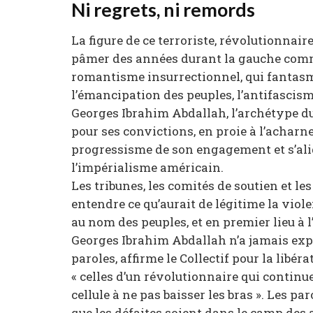
Ni regrets, ni remords
La figure de ce terroriste, révolutionnaire,
pâmer des années durant la gauche commu
romantisme insurrectionnel, qui fantasm
l’émancipation des peuples, l’antifascisme 
Georges Ibrahim Abdallah, l’archétype du
pour ses convictions, en proie à l’acharne
progressisme de son engagement et s’aligne
l’impérialisme américain.
Les tribunes, les comités de soutien et les
entendre ce qu’aurait de légitime la viole
au nom des peuples, et en premier lieu à l’
Georges Ibrahim Abdallah n’a jamais expr
paroles, affirme le Collectif pour la libé
« celles d’un révolutionnaire qui continu
cellule à ne pas baisser les bras ». Les p
que les défaites soient dans le camp des a