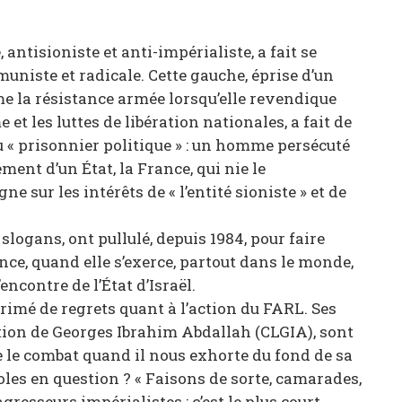
 antisioniste et anti-impérialiste, a fait se
niste et radicale. Cette gauche, éprise d’un
e la résistance armée lorsqu’elle revendique
et les luttes de libération nationales, a fait de
 « prisonnier politique » : un homme persécuté
ment d’un État, la France, qui nie le
 sur les intérêts de « l’entité sioniste » et de
 slogans, ont pullulé, depuis 1984, pour faire
nce, quand elle s’exerce, partout dans le monde,
encontre de l’État d’Israël.
imé de regrets quant à l’action du FARL. Ses
ration de Georges Ibrahim Abdallah (CLGIA), sont
e le combat quand il nous exhorte du fond de sa
aroles en question ? « Faisons de sorte, camarades,
gresseurs impérialistes ; c’est le plus court