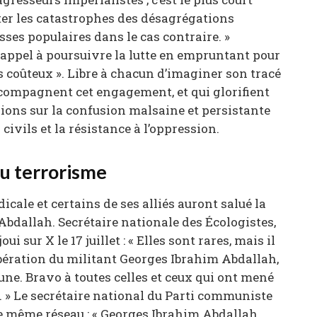
ter les catastrophes des désagrégations
ses populaires dans le cas contraire. »
 appel à poursuivre la lutte en empruntant pour
ns coûteux ». Libre à chacun d’imaginer son tracé
ccompagnent cet engagement, et qui glorifient
sions sur la confusion malsaine et persistante
civils et la résistance à l’oppression.
du terrorisme
icale et certains de ses alliés auront salué la
bdallah. Secrétaire nationale des Écologistes,
 sur X le 17 juillet : « Elles sont rares, mais il
ibération du militant Georges Ibrahim Abdallah,
une. Bravo à toutes celles et ceux qui ont mené
. » Le secrétaire national du Parti communiste
 le même réseau : « Georges Ibrahim Abdallah