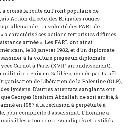
a croisé la route du Front populaire de
nçais Action directe, des Brigades rouges
rouge allemande. La volonté des FARL de
 » a caractérisé ces actions terroristes définies
ésistance armée ». Les FARL ont ainsi
éricain, le 18 janvier 1982, et d’un diplomate
’assassiner à la voiture piégée un diplomate
 lycée Carnot à Paris (XVII
arrondissement),
e
 militaire « Paix en Galilée », menée par Israël
’Organisation de Libération de la Palestine (OLP),
s des lycéens. D’autres attentats sanglants ont
t que Georges Ibrahim Abdallah ne soit arrêté, à
damné en 1987 à la réclusion à perpétuité à
ble, pour complicité d’assassinat. L’homme a
 mais il les a toujours revendiqués et justifiés.