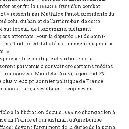
’enfer et enfin la LIBERTÉ fruit d’un combat
nt » ressenti par Mathilde Panot, présidente du
té celui du ban et de l’arrière-ban de cette
 sur le seuil de l’ignominie, piétinant
es attentats. Pour la députée LFI de Saint-
orges Ibrahim Abdallah] est un exemple pour la
 ! »
esponsabilité politique et surfant sur la
s seront parvenus à convaincre certains médias
ait un nouveau Mandela. Ainsi, le journal
20
e plus vieux prisonnier politique de France
s prisons françaises étaient peuplées de
ible à la libération depuis 1999 ne change rien à
ilisé en France et qui justifiait qu’une bombe
ffacer devant l’argument de la durée de la peine.