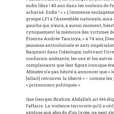
enfin libre ! 40 ans dans les couloirs de l
acharné. Enfin ! » « L’immense soulageme
groupe LFI à l’Assemblée nationale, aura é
gauche qui n’aura, à aucun moment, hésité
cyniquement la mémoire des victimes de c
Étienne Andrée Taurinya, « à 74 ans, [Ge
jeunesse anticoloniale et anti-impérialiste
Baignant dans l’idéologie, cultivant l’irr
confusion ambiante, les uns et les autre
complaisants que leur figure iconique ét
Minutes
n’a pas hésité à annoncer que « l
[allait] retrouver la liberté » – comme le
« prisonniers politiques ».
Que Georges Ibrahim Abdallah ait été élig
l’affaire. La violence terroriste qu’il a ut
explose aux abords d’un lycée, ne peut s’e