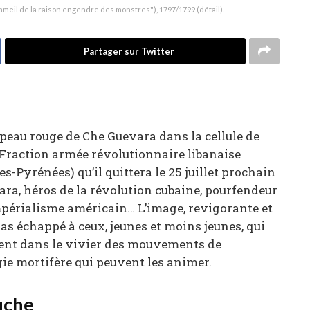
meil de la raison engendre des monstres"), 1797/1799 (détail).
Partager sur Twitter
apeau rouge de Che Guevara dans la cellule de
 Fraction armée révolutionnaire libanaise
-Pyrénées) qu’il quittera le 25 juillet prochain
ara, héros de la révolution cubaine, pourfendeur
impérialisme américain… L’image, revigorante et
as échappé à ceux, jeunes et moins jeunes, qui
ment dans le vivier des mouvements de
gie mortifère qui peuvent les animer.
uche