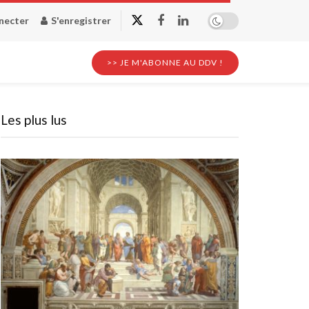
necter
S'enregistrer
>> JE M'ABONNE AU DDV !
Les plus lus