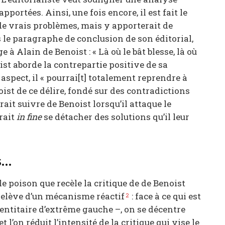
pportées. Ainsi, une fois encore, il est fait le
de vrais problèmes, mais y apporterait de
 le paragraphe de conclusion de son éditorial,
 Alain de Benoist : « Là où le bât blesse, là où
oist aborde la contrepartie positive de sa
 aspect, il « pourrai[t] totalement reprendre à
ist de ce délire, fondé sur des contradictions
ait suivre de Benoist lorsqu’il attaque le
drait
in fine
se détacher des solutions qu’il leur
s…
le poison que recèle la critique de de Benoist
a relève d’un mécanisme réactif
: face à ce qui est
2
ntitaire d’extrême gauche –, on se décentre
l’on réduit l’intensité de la critique qui vise le