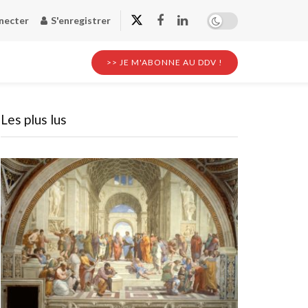
necter
S'enregistrer
>> JE M'ABONNE AU DDV !
Les plus lus