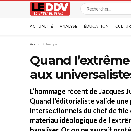
ACTUALITÉ
ANALYSE
ÉDUCATION
CULTUR
Accueil
Analyse
Quand l’extrême d
aux universalist
L’hommage récent de Jacques Jul
Quand l’éditorialiste valide une 
intersectionnels du chef de file 
matériau idéologique de l’extrêm
banaliser. Or on ne saurait prot