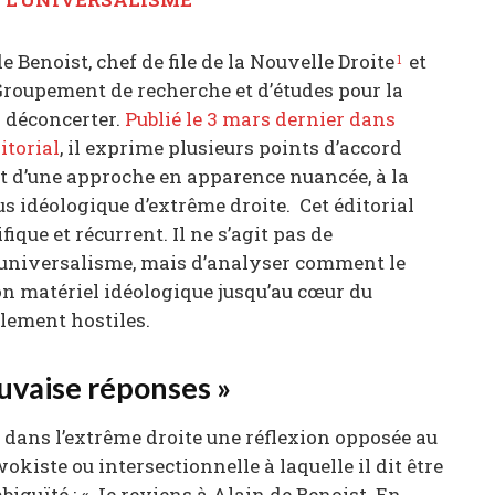
Benoist, chef de file de la Nouvelle Droite
et
1
 Groupement de recherche et d’études pour la
i déconcerter.
Publié le 3 mars dernier dans
itorial
, il exprime plusieurs points d’accord
rt d’une approche en apparence nuancée, à la
us idéologique d’extrême droite. Cet éditorial
que et récurrent. Il ne s’agit pas de
l’universalisme, mais d’analyser comment le
n matériel idéologique jusqu’au cœur du
llement hostiles.
uvaise réponses »
 dans l’extrême droite une réflexion opposée au
iste ou intersectionnelle à laquelle il dit être
biguïté : « Je reviens à Alain de Benoist. En