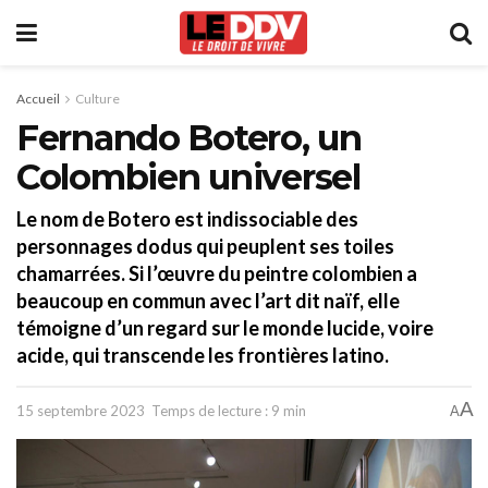
Accueil
Culture
Fernando Botero, un
Colombien universel
Le nom de Botero est indissociable des
personnages dodus qui peuplent ses toiles
chamarrées. Si l’œuvre du peintre colombien a
beaucoup en commun avec l’art dit naïf, elle
témoigne d’un regard sur le monde lucide, voire
acide, qui transcende les frontières latino.
A
15 septembre 2023
Temps de lecture : 9 min
A