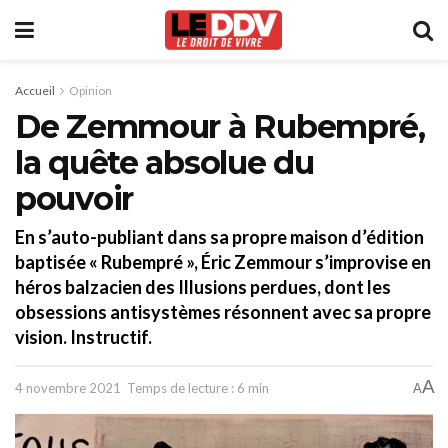
Accueil
Opinion
De Zemmour à Rubempré,
la quête absolue du
pouvoir
En s’auto-publiant dans sa propre maison d’édition
baptisée « Rubempré », Éric Zemmour s’improvise en
héros balzacien des Illusions perdues, dont les
obsessions antisystèmes résonnent avec sa propre
vision. Instructif.
A
4 novembre 2021
Temps de lecture : 6 min
A