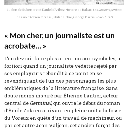
Lucien de Rubempré et Daniel d’Arthez. Honoré de Balzac,
Les illusions perdues
(dessin d’Adrien Moreau, Philadelphie, George Barrie & Son, 1897)
« Mon cher, un journaliste est un
acrobate… »
L’on devrait faire plus attention aux symboles, a
fortiori quand un journaliste vedette rejeté par
ses employeurs rebondit à ce point en se
revendiquant de l’un des personnages les plus
emblématiques de la littérature française. Sans
doute moins inspiré par Étienne Lantier, acteur
central de
Germinal
, qui ouvre le début du roman
d’Émile Zola en arrivant en pleine nuit à la fosse
du Voreux en quête d’un travail de machineur, ou
par cet autre Jean Valjean, cet ancien forçat des