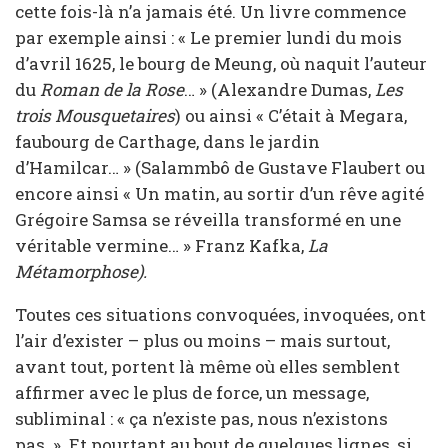
cette fois-là n’a jamais été. Un livre commence
par exemple ainsi : « Le premier lundi du mois
d’avril 1625, le bourg de Meung, où naquit l’auteur
du
Roman de la Rose
… » (Alexandre Dumas,
Les
trois Mousquetaires
) ou ainsi « C’était à Megara,
faubourg de Carthage, dans le jardin
d’Hamilcar… » (Salammbô de Gustave Flaubert ou
encore ainsi « Un matin, au sortir d’un rêve agité
Grégoire Samsa se réveilla transformé en une
véritable vermine… » Franz Kafka,
La
Métamorphose).
Toutes ces situations convoquées, invoquées, ont
l’air d’exister – plus ou moins – mais surtout,
avant tout, portent là même où elles semblent
affirmer avec le plus de force, un message,
subliminal : « ça n’existe pas, nous n’existons
pas. » Et pourtant au bout de quelques lignes, si