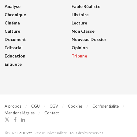
Analyse
Fable Réaliste
Chronique
Histoire
Cinéma
Lecture
Culture
Non Classé
Document
Nouveau Dossier
Éditorial
Opinion
Éducation
Tribune
Enquête
À propos
CGU
CGV
Cookies
Confidentialité
Mentions légales
Contact
© 2021
LeDDV.fr
- Revue universaliste - Tous droits réservés.