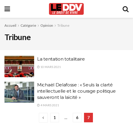
Accueil
Catégorie
Opinion
Tribune
Tribune
La tentation totalitaire
10 MARS 2021
Michaël Delafosse : « Seuls la clarté
intellectuelle et le courage politique
sauveront la laïcité »
4 MARS 2021
1
…
6
7