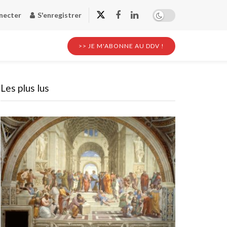
necter
S'enregistrer
>> JE M'ABONNE AU DDV !
Les plus lus