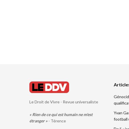
Article
Génocide.
Le Droit de Vivre - Revue universaliste
qualifica
Yvan Gas
« Rien de ce qui est humain ne m'est
football
étranger »
- Térence
De l’ « i