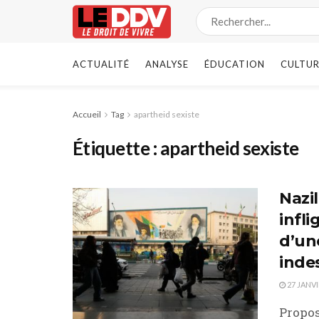
ACTUALITÉ
ANALYSE
ÉDUCATION
CULTUR
Accueil
Tag
apartheid sexiste
Étiquette :
apartheid sexiste
Nazi
infli
d’un
indes
27 JANVI
Propos