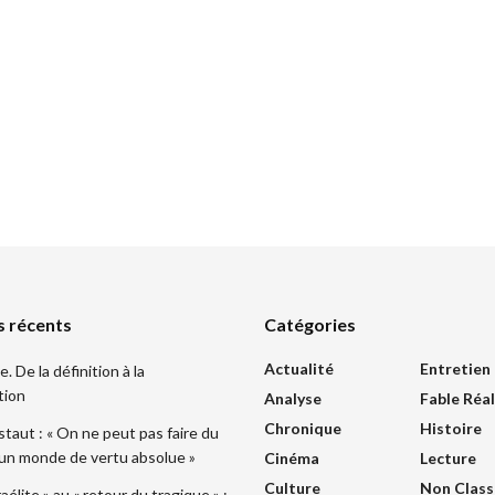
s récents
Catégories
Actualité
Entretien
 De la définition à la
tion
Analyse
Fable Réal
Chronique
Histoire
taut : « On ne peut pas faire du
 un monde de vertu absolue »
Cinéma
Lecture
Culture
Non Class
sraélite » au « retour du tragique » :