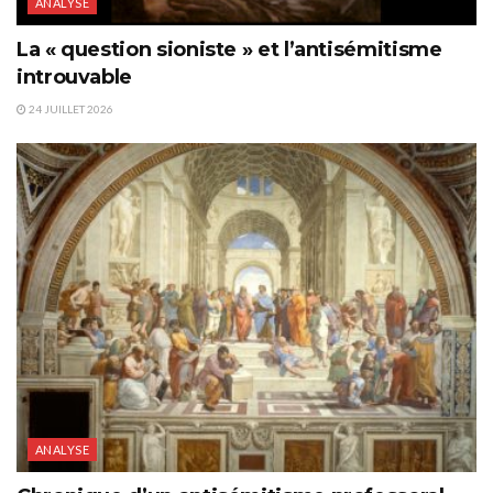
ANALYSE
La « question sioniste » et l’antisémitisme
introuvable
24 JUILLET 2026
ANALYSE