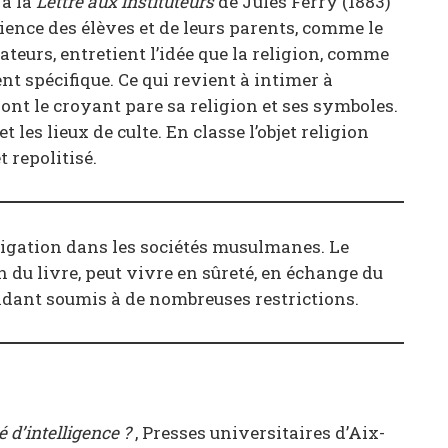
 à la
Lettre aux instituteurs
de Jules Ferry (1883)
cience des élèves et de leurs parents, comme le
urs, entretient l’idée que la religion, comme
ent spécifique. Ce qui revient à intimer à
dont le croyant pare sa religion et ses symboles.
 les lieux de culte. En classe l’objet religion
t repolitisé.
bligation dans les sociétés musulmanes. Le
on du livre, peut vivre en sûreté, en échange du
pendant soumis à de nombreuses restrictions.
é d’intelligence ?
, Presses universitaires d’Aix-