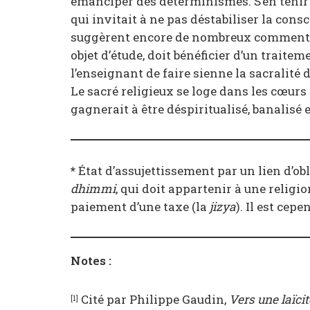
émanciper des déterminismes. S’en tenir
qui invitait à ne pas déstabiliser la cons
suggèrent encore de nombreux commentate
objet d’étude, doit bénéficier d’un traitem
l’enseignant de faire sienne la sacralité 
Le sacré religieux se loge dans les cœurs et
gagnerait à être déspiritualisé, banalisé e
*
État d’assujettissement par un lien d’o
dhimmi
, qui doit appartenir à une religi
paiement d’une taxe (la
jizya
). Il est ce
Notes :
Cité par Philippe Gaudin,
Vers une laïcit
[1]