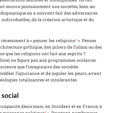
t encore puissamment nos sociétés, bien au-
é dogmatique en a souvent fait des adversaires
s individuelles, de la création artistique et du
 récemment à « penser les religions
». Penser
3
rchitecture gothique, des piliers de l’islam ou des
ce que les religions ont fait aux esprits ?
line) ne figure pas aux programmes scolaires.
nscience que l’imaginaire des sociétés
ombler l’ignorance et de juguler les peurs, avant
éologies totalisantes et intolérantes.
 social
ncapacité désormais, en Occident et en France, à
e puissance politique
». Pourtant, nombreuses
5