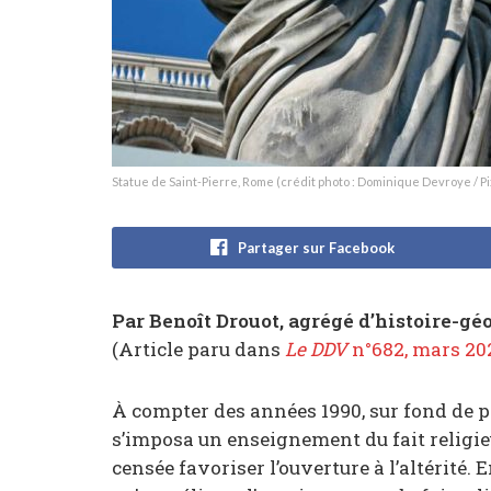
Statue de Saint-Pierre, Rome (crédit photo : Dominique Devroye / P
Partager sur Facebook
Par Benoît Drouot, agrégé d’histoire-gé
(Article paru dans
Le DDV
n°682, mars 20
À compter des années 1990, sur fond de pl
s’imposa un enseignement du fait religi
censée favoriser l’ouverture à l’altérité.