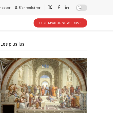
necter
S'enregistrer
>> JE M'ABONNE AU DDV !
Les plus lus