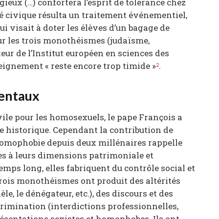
gieux (…) confortera l’esprit de tolérance chez
ité civique résulta un traitement événementiel,
qui visait à doter les élèves d’un bagage de
ur les trois monothéismes (judaïsme,
eur de l’Institut européen en sciences des
seignement « reste encore trop timide »
.
2
mentaux
ile pour les homosexuels, le pape François a
 historique. Cependant la contribution de
l’homophobie depuis deux millénaires rappelle
tes à leurs dimensions patrimoniale et
 temps long, elles fabriquent du contrôle social et
trois monothéismes ont produit des altérités
èle, le dénégateur, etc.), des discours et des
crimination (interdictions professionnelles,
eprésentations sexistes et homophobes. Ils ont