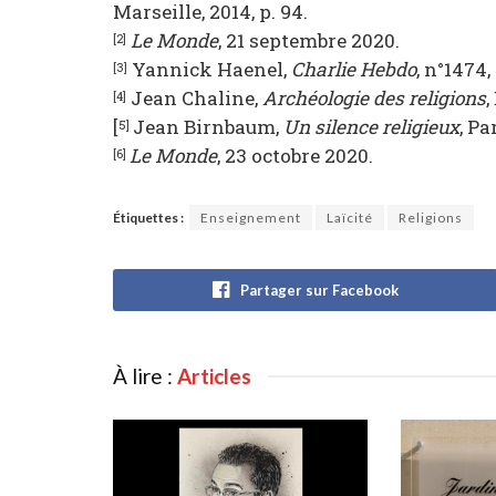
Marseille, 2014, p. 94.
Le Monde
, 21 septembre 2020.
[2]
Yannick Haenel,
Charlie Hebdo
, n°1474,
[3]
Jean Chaline,
Archéologie des religions
,
[4]
[
Jean Birnbaum,
Un silence religieux
, Pa
5]
Le Monde
, 23 octobre 2020.
[6]
Étiquettes :
Enseignement
Laïcité
Religions
Partager sur Facebook
À lire :
Articles