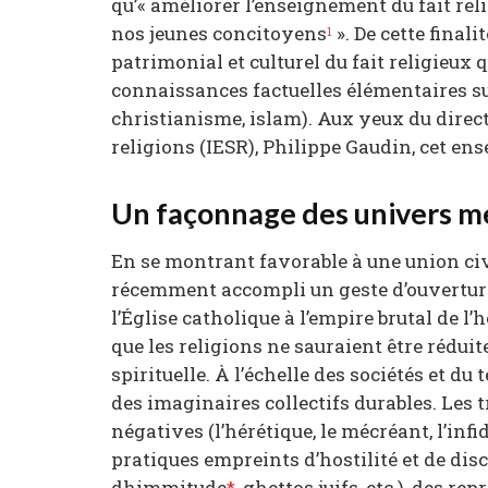
qu’« améliorer l’enseignement du fait reli
nos jeunes concitoyens
». De cette final
1
patrimonial et culturel du fait religieux 
connaissances factuelles élémentaires s
christianisme, islam). Aux yeux du direct
religions (IESR), Philippe Gaudin, cet en
Un façonnage des univers 
En se montrant favorable à une union civ
récemment accompli un geste d’ouverture
l’Église catholique à l’empire brutal de 
que les religions ne sauraient être rédui
spirituelle. À l’échelle des sociétés et du
des imaginaires collectifs durables. Les 
négatives (l’hérétique, le mécréant, l’infid
pratiques empreints d’hostilité et de dis
dhimmitude
*
, ghettos juifs, etc.), des r