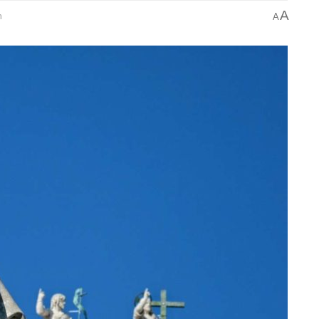
A
n
A