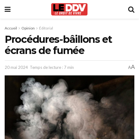
Accueil
Opinion
Éditorial
Procédures-bâillons et
écrans de fumée
A
20 mai 2024
Temps de lecture : 7 min
A