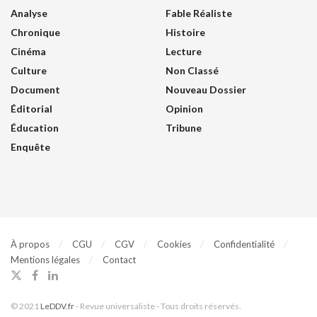
Analyse
Fable Réaliste
Chronique
Histoire
Cinéma
Lecture
Culture
Non Classé
Document
Nouveau Dossier
Éditorial
Opinion
Éducation
Tribune
Enquête
À propos
CGU
CGV
Cookies
Confidentialité
Mentions légales
Contact
© 2021
LeDDV.fr
- Revue universaliste - Tous droits réservés.