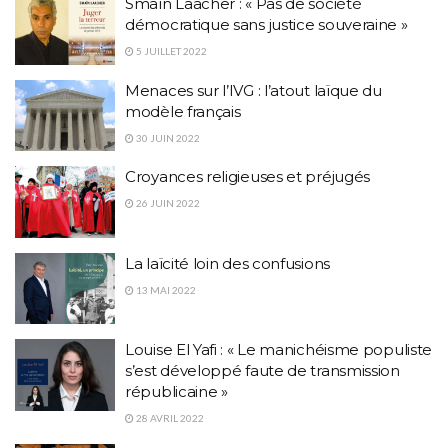
Smaïn Laacher : « Pas de société
démocratique sans justice souveraine »
5 JUILLET 2022
Menaces sur l’IVG : l’atout laïque du
modèle français
30 JUIN 2022
Croyances religieuses et préjugés
26 JUIN 2022
La laïcité loin des confusions
13 MAI 2022
Louise El Yafi : « Le manichéisme populiste
s’est développé faute de transmission
républicaine »
28 AVRIL 2022