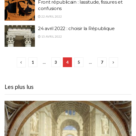
Front républicain : lassitude, fissures et
confusions
22 AVRIL 2022
24 avril 2022 : choisir la République
15 AVRIL 2022
1
…
3
4
5
…
7
Les plus lus