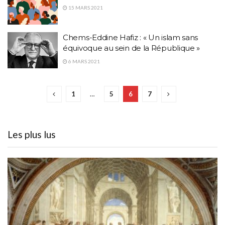
15 MARS 2021
Chems-Eddine Hafiz : « Un islam sans
équivoque au sein de la République »
6 MARS 2021
1
…
5
6
7
Les plus lus