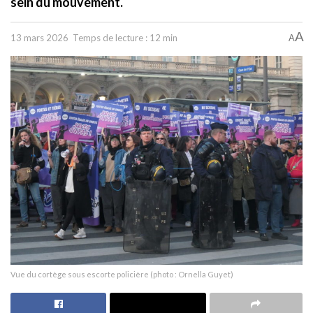
sein du mouvement.
A
13 mars 2026
Temps de lecture : 12 min
A
Vue du cortège sous escorte policière (photo : Ornella Guyet)